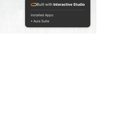
вул. Пилипа Орлика, 29
Built with
Interactive Studio
Installed Apps:
Загальнi питання
• Aura Suite
Телефони :
(0532) 61-22-27
(050) 425-77-22
E-mail:
k.info@komora.kitchen
Приєднуйтесь до розсилки новин та
акцій
Введіть тут Ваш e-mail
Підписатись на смакоту!
Пропозиції співпраці та реклами