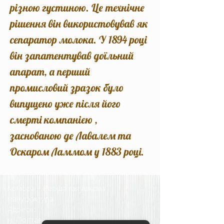
різною густиною. Це технічне
рішення він використовував як
сепаратор молока. У 1894 році
він запатентував доїльний
апарат, а перший
промисловий зразок було
випущено уже після його
смерті компанією ,
заснованою де Лавалем та
Оскаром Ламмом у 1883 році.
Комора - Перша галушкова
мануфактура
Адреса:
м. Полтава,