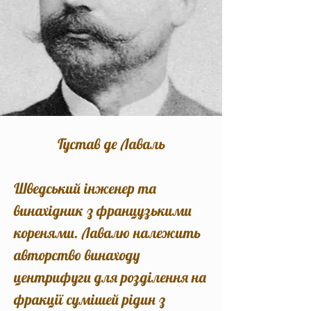
Густав де Лаваль
Шведський інженер та
винахідник з французькими
коренями. Лавалю належить
авторство винаходу
центрифуги для розділення на
фракції сумішей рідин з