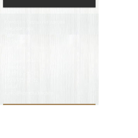
Комора - Перша галушкова
мануфактура
Адреса:
м. Полтава,
вул. Пилипа Орлика, 29
Загальнi питання
Телефони :
(0532) 61-22-27
(050) 425-77-22
E-mail:
k.info@komora.kitchen
Приєднуйтесь до розсилки новин та
акцій
Введіть тут Ваш e-mail