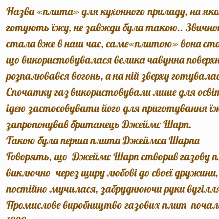
Назва «плита» для кухонного приладу, на як
готують їжу, не завжди була такою.. Звично
стала вже в наш час, саме«плитою» вона ста
що використовувалася велика чавунна поверхн
розпалювався вогонь, а на ній зверху готувала
Спочатку газ використовували лише для осві
ідею застосовувати його для приготування ї
запропонував британець Джеймс Шарп.
Такою була перша плита Джеймса Шарпа
Говорять, що Джеймс Шарп створив газову 
виключно через щиру любові до своєї дружини,
постійно мучилася, забруднюючи руки вугілл
Промислове виробництво газових плит почал