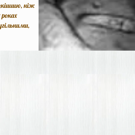
озкішшю, ніж
 роках
угільними,