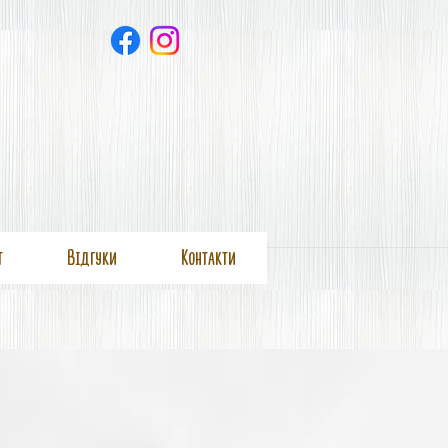
т
Вiдгуки
Контакти