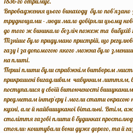
1836-го отримує.
Впровадження цього винаходу було пов'язано
труднощами - люди мало довіряли цьому нов
до того ж виникало безліч пожеж та вибухів 
Пізніше було придумано пристрій, що регулюв
газу і за допомогою якого можна було зменш
на плиті.
Перші плити були справжнім витвором мист
прикрашені вигадливим чавунним литтям, в
поступалися у своїй витонченості вишукани
предметам інтер`єру і могли стати окрасою 
кухні, але й найвишуканої вітальні. Втім, а
століття газові плити в будинках простолюди
стояли: коштували вони дуже дорого, та й га