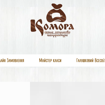
лайн Замовлення
Майстер класи
Галушковий Всесві