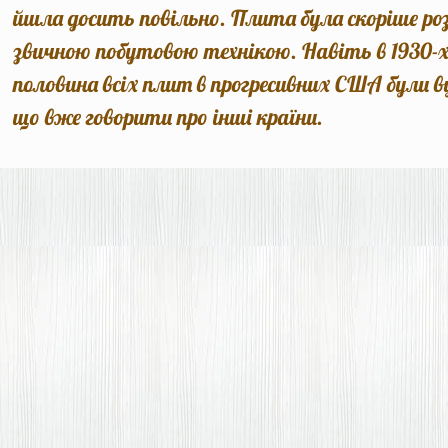
йшла досить повільно. Плита була скоріше р
звичною побутовою технікою. Навіть в 1930-х
половина всіх плит в прогресивних США були в
що вже говорити про інші країни.