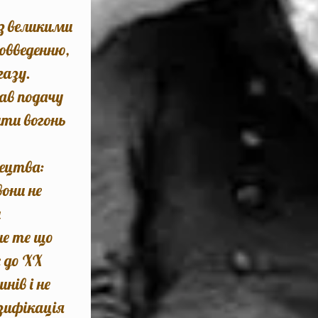
 з великими
овведенню,
газу.
ав подачу
ити вогонь
ецтва:
они не
м
не те що
ж до XX
нів і не
зифікація