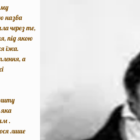
ому
ю назва
ла через те,
я, під якою
ся їжа.
тлення, а
жі
плиту
 яка
ям .
ося лише